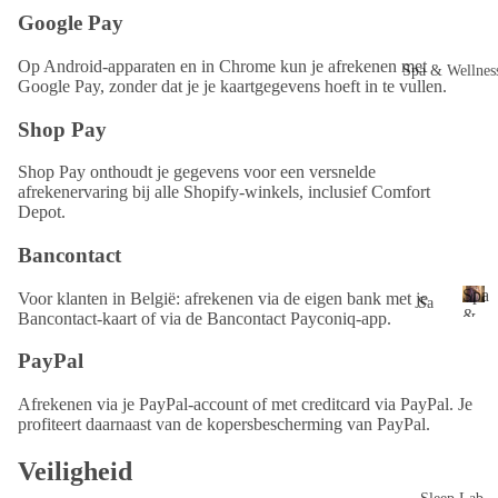
kke
k
Google Pay
s
n
u
s
Wa
Ho
Op Android-apparaten en in Chrome kun je afrekenen met
Spa & Wellnes
s
sha
Google Pay, zonder dat je je kaartgegevens hoeft in te vullen.
ofd
e
ndj
kus
n
Shop Pay
es
sen
s
s
Ga
Shop Pay onthoudt je gegevens voor een versnelde
afrekenervaring bij alle Shopify-winkels, inclusief Comfort
ste
De
Depot.
nd
kbe
oek
dde
Bancontact
jes
n
Spa
Voor klanten in België: afrekenen via de eigen bank met je
Sa
Ze
&
Bancontact-kaart of via de Bancontact Payconiq-app.
una
S
epl
Well
p
lak
PayPal
apj
a
ens
es
&
Afrekenen via je PayPal-account of met creditcard via PayPal. Je
Ha
W
profiteert daarnaast van de kopersbescherming van PayPal.
ma
Ba
el
ln
m
Veiligheid
dm
e
&
atte