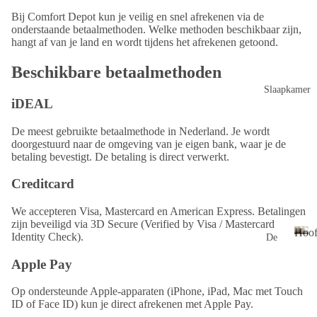
d
n
Bij Comfort Depot kun je veilig en snel afrekenen via de
g
onderstaande betaalmethoden. Welke methoden beschikbaar zijn,
o
hangt af van je land en wordt tijdens het afrekenen getoond.
Ba
e
dg
d
Beschikbare betaalmethoden
oe
Slaapkamer
iDEAL
d
Ha
De meest gebruikte betaalmethode in Nederland. Je wordt
nd
doorgestuurd naar de omgeving van je eigen bank, waar je de
betaling bevestigt. De betaling is direct verwerkt.
doe
ken
Creditcard
Do
We accepteren Visa, Mastercard en American Express. Betalingen
uch
zijn beveiligd via 3D Secure (Verified by Visa / Mastercard
ela
Hoof
Identity Check).
De
ken
kbe
H
s
Apple Pay
o
do
o
Ba
ver
Op ondersteunde Apple-apparaten (iPhone, iPad, Mac met Touch
f
dla
tre
ID of Face ID) kun je direct afrekenen met Apple Pay.
d
ken