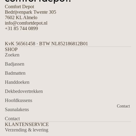
ts
P
Comfort Depot
we
o
Bedrijvenpark Twente 305
rkt
d
7602 KL Almelo
info@comfortdepot.nl
+31 85 744 0899
KvK 56561458 · BTW NL852186812B01
SHOP
Zoeken
Badjassen
Badmatten
Handdoeken
Dekbedovertrekken
Hoofdkussens
Contact
Saunalakens
Contact
KLANTENSERVICE
Verzending & levering