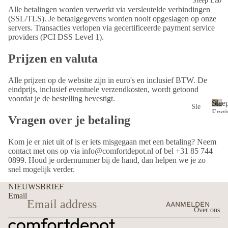
Sleep Lab
ss
Yo
n
Alle betalingen worden verwerkt via versleutelde verbindingen
(SSL/TLS). Je betaalgegevens worden nooit opgeslagen op onze
ga
servers. Transacties verlopen via gecertificeerde payment service
Str
providers (PCI DSS Level 1).
and
Prijzen en valuta
lak
ens
Alle prijzen op de website zijn in euro's en inclusief BTW. De
O
eindprijs, inclusief eventuele verzendkosten, wordt getoond
voordat je de bestelling bevestigt.
msl
Slee
Sle
agd
Engi
Vragen over je betaling
ep
S
Pod
oek
l
En
en
e
Kom je er niet uit of is er iets misgegaan met een betaling? Neem
gin
&
e
contact met ons op via
info@comfortdepot.nl
of bel +31 85 744
e™
Po
0899. Houd je ordernummer bij de hand, dan helpen we je zo
p
PO
nch
snel mogelijk verder.
E
D
o's
n
NIEUWSBRIEF
g
→
Email
Set
i
AANMELDEN
Ho
s &
Over ons
n
e
Gif
e
het