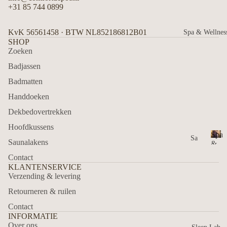
kke
k
+31 85 744 0899
s
n
u
s
Wa
Ho
KvK 56561458 · BTW NL852186812B01
Spa & Wellnes
s
sha
ofd
SHOP
e
ndj
Zoeken
kus
n
es
sen
Badjassen
s
s
Ga
Badmatten
ste
De
Handdoeken
nd
kbe
Dekbedovertrekken
oek
dde
jes
n
Hoofdkussens
Spa
Sa
Ze
Saunalakens
&
una
S
epl
Well
Contact
p
lak
apj
KLANTENSERVICE
a
ens
es
Verzending & levering
&
Ha
Retourneren & ruilen
W
ma
Ba
el
Contact
ln
m
dm
INFORMATIE
e
&
atte
Over ons