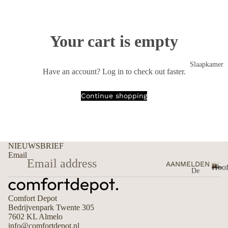
d
n
g
o
Ba
Your cart is empty
e
dg
d
oe
Slaapkamer
Have an account?
Log in
to check out faster.
d
Ha
Continue shopping
nd
doe
ken
Do
NIEUWSBRIEF
uch
Email
AANMELDEN
ela
Hoof
De
ken
kbe
H
s
o
do
Comfort Depot
o
Ba
ver
Bedrijvenpark Twente 305
f
dla
7602 KL Almelo
tre
d
info@comfortdepot.nl
ken