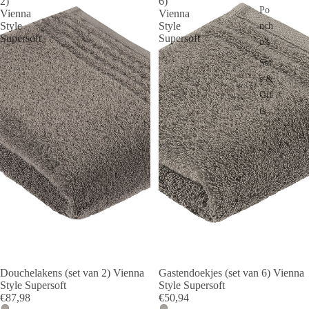
2)
6)
Po
Vienna
Vienna
Style
Style
nch
Supersoft
Supersoft
o's
Set
s &
Gif
ts
Douchelakens (set van 2) Vienna
Gastendoekjes (set van 6) Vienna
Style Supersoft
Style Supersoft
€87,98
€50,94