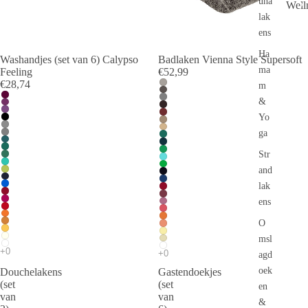
una
S
Well
p
lak
a
ens
&
Ha
W
Washandjes (set van 6) Calypso
Badlaken Vienna Style Supersoft
ma
Feeling
€52,99
el
€28,74
ln
m
e
&
ss
Yo
ga
Str
and
lak
ens
O
msl
agd
oek
Douchelakens
Gastendoekjes
(set
(set
en
van
van
&