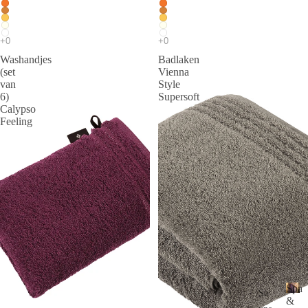
Washandjes
Badlaken
(set
Vienna
van
Style
6)
Supersoft
Calypso
Feeling
Spa
Sa
&