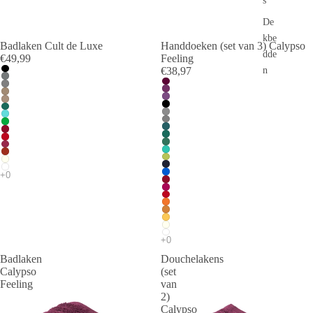
s
De
kbe
Badlaken Cult de Luxe
Handdoeken (set van 3) Calypso
dde
€49,99
Feeling
€38,97
n
Badlaken
Douchelakens
Calypso
(set
Feeling
van
2)
Calypso