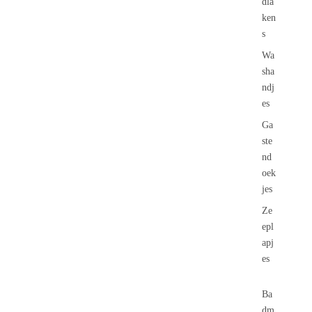
dla
ken
s
Wa
sha
ndj
es
Ga
ste
nd
oek
jes
Ze
epl
apj
es
Ba
dm