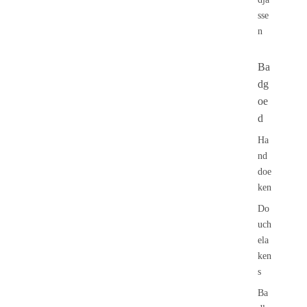
B
a
sse
d
n
g
o
Ba
e
dg
d
oe
d
Ha
nd
doe
ken
Do
uch
ela
ken
s
Ba