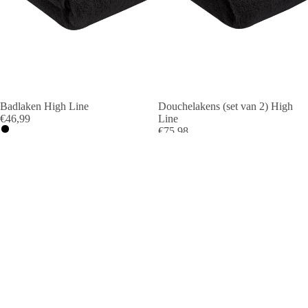
Badlaken High Line
Douchelakens (set van 2) High
€46,99
Line
€75,98
Handdoeken
Gastendoekjes
(set
(set
van
van
3)
6)
High
High