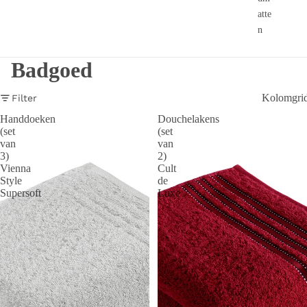
atte
n
Badgoed
Kolomgri
Filter
Handdoeken
Douchelakens
(set
(set
van
van
3)
2)
Vienna
Cult
Style
de
Supersoft
Luxe